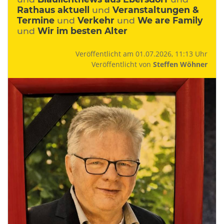
Rathaus aktuell
und
Veranstaltungen &
Termine
und
Verkehr
und
We are Family
und
Wir im besten Alter
Veröffentlicht am 01.07.2026, 11:13 Uhr
Veröffentlicht von
Steffen Wöhner